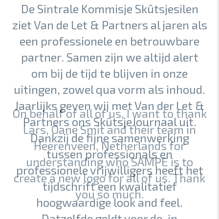
De Sintrale Kommisje Skûtsjesilen
ziet Van de Let & Partners al jaren als
een professionele en betrouwbare
partner. Samen zijn we altijd alert
om bij de tijd te blijven in onze
uitingen, zowel qua vorm als inhoud.
Jaarlijks geven wij met Van der Let &
Partners ons SkûtsjeJournaal uit.
Dankzij de fijne samenwerking
tussen professionals en
professionele vrijwilligers heeft het
tijdschrift een kwalitatief
hoogwaardige look and feel.
Datzelfde geldt voor de, in