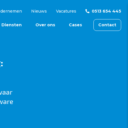
ndernemen
Nieuws
Vacatures
0513 654 445
Diensten
Over ons
Cases
Contact
:
waar
tware