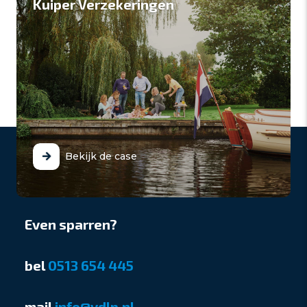
Kuiper Verzekeringen
Bekijk de case
Even sparren?
bel
0513 654 445
mail
info@vdlp.nl