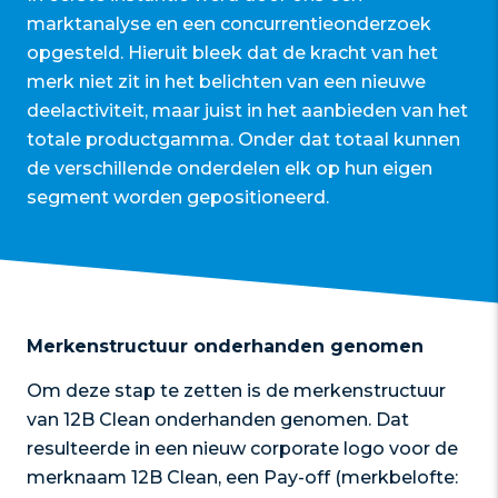
marktanalyse en een concurrentieonderzoek
opgesteld. Hieruit bleek dat de kracht van het
merk niet zit in het belichten van een nieuwe
deelactiviteit, maar juist in het aanbieden van het
totale productgamma. Onder dat totaal kunnen
de verschillende onderdelen elk op hun eigen
segment worden gepositioneerd.
Merkenstructuur onderhanden genomen
Om deze stap te zetten is de merkenstructuur
van 12B Clean onderhanden genomen. Dat
resulteerde in een nieuw corporate logo voor de
merknaam 12B Clean, een Pay-off (merkbelofte: