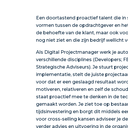
Een doortastend proactief talent die in 
vormen tussen de opdrachtgever en het
de behoefte van de klant, maar ook voo
nog niet ziet en die zijn bedrijf wellich
Als Digital Projectmanager werk je au
verschillende disciplines (Developers; 
Strategische Adviseurs). Je stuurt proj
implementatie, stelt de juiste project
voor dat er een geslaagd resultaat word
motiveren, relativeren en zelf de schou
staat proactief mee te denken in de tec
gemaakt worden. Je ziet toe op bestaa
tijdsinvestering en borgt dit middels e
voor cross-selling kansen adviseer je d
verder advies en uitvoering in de organis