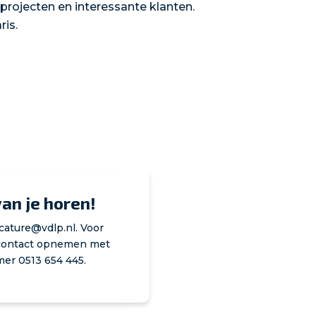
rojecten en interessante klanten.
is.
an je horen!
vacature@vdlp.nl. Voor
e contact opnemen met
er 0513 654 445.