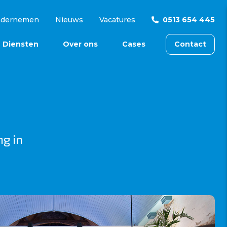
ndernemen
Nieuws
Vacatures
0513 654 445
Diensten
Over ons
Cases
Contact
ng in