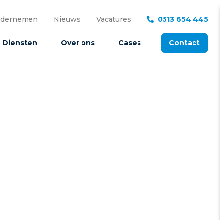
ndernemen
Nieuws
Vacatures
0513 654 445
Diensten
Over ons
Cases
Contact